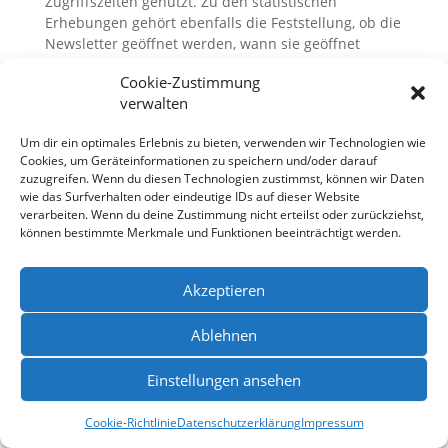
Zugriffszeiten genutzt. Zu den statistischen
Erhebungen gehört ebenfalls die Feststellung, ob die
Newsletter geöffnet werden, wann sie geöffnet
werden und welche Links geklickt werden. Diese
Cookie-Zustimmung
Informationen können aus technischen Gründen
verwalten
zwar den einzelnen Newsletterempfängern
zugeordnet werden. Es ist jedoch weder unser
Um dir ein optimales Erlebnis zu bieten, verwenden wir Technologien wie
Bestreben, noch, sofern eingesetzt, das des
Cookies, um Geräteinformationen zu speichern und/oder darauf
Versanddienstleisters, einzelne Nutzer zu
zuzugreifen. Wenn du diesen Technologien zustimmst, können wir Daten
beobachten. Die Auswertungen dienen uns viel
wie das Surfverhalten oder eindeutige IDs auf dieser Website
mehr dazu, die Lesegewohnheiten unserer Nutzer zu
verarbeiten. Wenn du deine Zustimmung nicht erteilst oder zurückziehst,
erkennen und unsere Inhalte auf sie anzupassen
können bestimmte Merkmale und Funktionen beeinträchtigt werden.
oder unterschiedliche Inhalte entsprechend den
Interessen unserer Nutzer zu versenden.
Akzeptieren
Jetpack (WordPress Stats)
Ablehnen
Wir nutzen auf Grundlage unserer berechtigten
Interessen (d.h. Interesse an der Analyse,
Einstellungen ansehen
Optimierung und wirtschaftlichem Betrieb unseres
Onlineangebotes im Sinne des Art. 6 Abs. 1 lit. f.
Cookie-Richtlinie
Datenschutzerklärung
Impressum
DSGVO) das Plugin Jetpack (hier die Unterfunktion