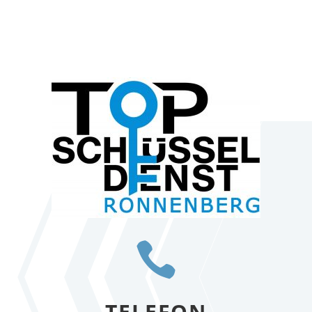

TELEFON